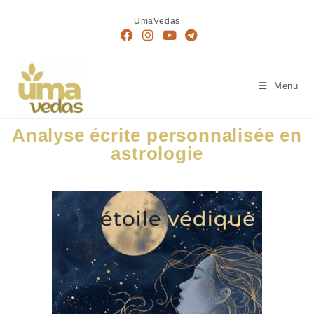
UmaVedas
Menu
Analyse écrite personnalisée en
astrologie