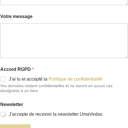
Votre message
R
Accord RGPD
*
G
P
J'ai lu et accepté la
Politique de confidentialité
D
Vos données restent confidentielles et ne seront en aucun cas
n
divulguées à un tiers
a
i
s
Newsletter
s
a
J'accepte de recevoir la newsletter UmaVedas
n
c