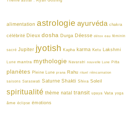
Thème astral : Ryan Gosling
astrologie
ayurvéda
alimentation
chakra
dosha
Dieux
célébrité
Durga
Déesse
féminin
détox
eau
jyotish
karma
Jupiter
Lakshmi
Kapha
Ketu
sacré
mythologie
mantra
Lune
Navaratri
Pitta
nouvelle Lune
planètes
Rahu
Pleine Lune
prana
rituel
réincarnation
Shakti
Saturne
Soleil
Shiva
saisons
Saraswati
spiritualité
transit
thème natal
Vata
upaya
yoga
émotions
âme
éclipse