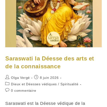
Saraswati la Déesse des arts et
de la connaissance
Auteur/autrice
Publication
Olga Vergé
8 juin 2026
de
publiée :
Post
Dieux et Déesses védiques
/
Spiritualité
la
category:
Commentaires
0 commentaire
publication :
de
la
Saraswati est la Déesse védique de la
publication :