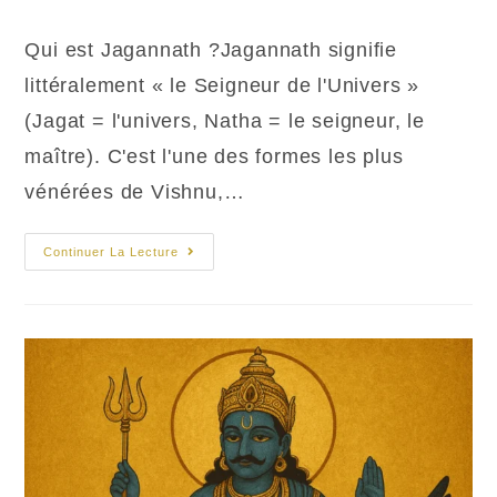
de
la
Qui est Jagannath ?Jagannath signifie
publication :
littéralement « le Seigneur de l'Univers »
(Jagat = l'univers, Natha = le seigneur, le
maître). C'est l'une des formes les plus
vénérées de Vishnu,…
Ratha
Continuer La Lecture
Yatra
Et
Jagannath