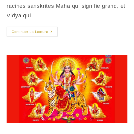
racines sanskrites Maha qui signifie grand, et
Vidya qui…
Mahāvidyā
Continuer La Lecture
En
Astrologie
Védique