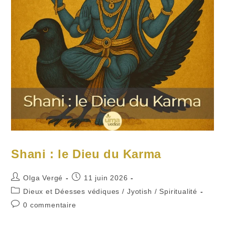
Shani : le Dieu du Karma
Auteur/autrice
Publication
Olga Vergé
11 juin 2026
de
publiée :
Post
Dieux et Déesses védiques
/
Jyotish
/
Spiritualité
la
category:
Commentaires
0 commentaire
publication :
de