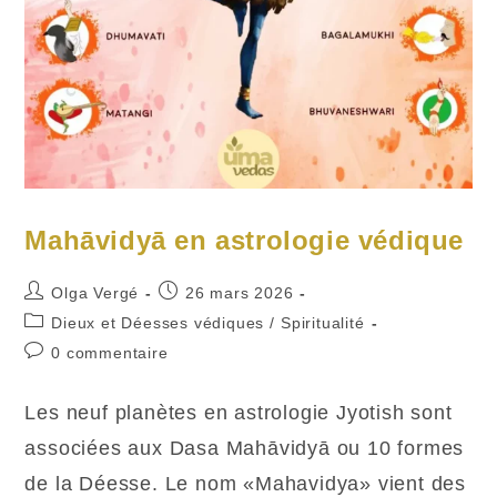
Mahāvidyā en astrologie védique
Auteur/autrice
Publication
Olga Vergé
26 mars 2026
de
publiée :
Post
Dieux et Déesses védiques
/
Spiritualité
la
category:
Commentaires
0 commentaire
publication :
de
la
Les neuf planètes en astrologie Jyotish sont
publication :
associées aux Dasa Mahāvidyā ou 10 formes
de la Déesse. Le nom «Mahavidya» vient des