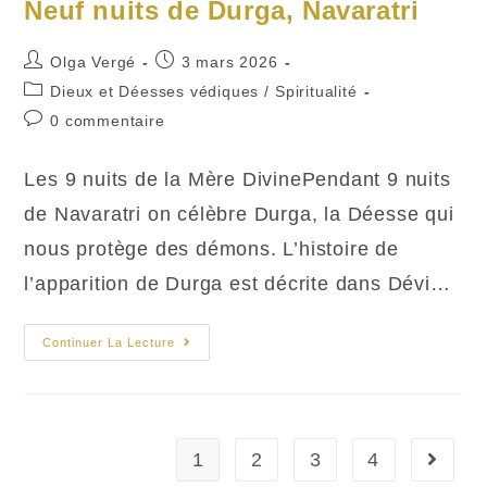
Neuf nuits de Durga, Navaratri
Auteur/autrice
Publication
Olga Vergé
3 mars 2026
de
publiée :
Post
Dieux et Déesses védiques
/
Spiritualité
la
category:
Commentaires
0 commentaire
publication :
de
la
Les 9 nuits de la Mère DivinePendant 9 nuits
publication :
de Navaratri on célèbre Durga, la Déesse qui
nous protège des démons. L’histoire de
l’apparition de Durga est décrite dans Dévi…
Neuf
Continuer La Lecture
Nuits
De
Durga,
Navaratri
1
2
3
4
Aller à