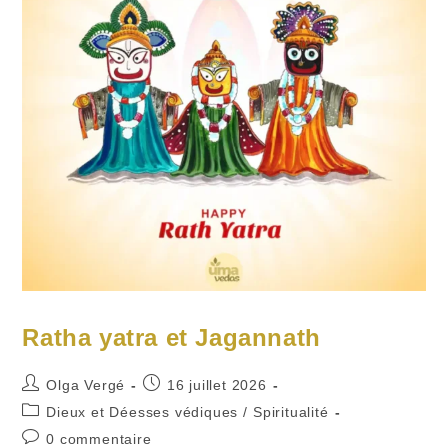
Ratha yatra et Jagannath
Auteur/autrice
Publication
Olga Vergé
16 juillet 2026
de
publiée :
Post
Dieux et Déesses védiques
/
Spiritualité
la
category:
Commentaires
0 commentaire
publication :