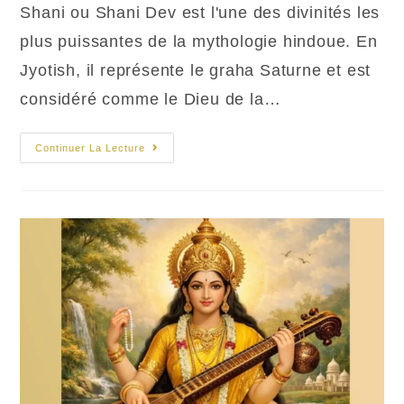
la
Shani ou Shani Dev est l'une des divinités les
publication :
plus puissantes de la mythologie hindoue. En
Jyotish, il représente le graha Saturne et est
considéré comme le Dieu de la…
Shani
Continuer La Lecture
:
Le
Dieu
Du
Karma