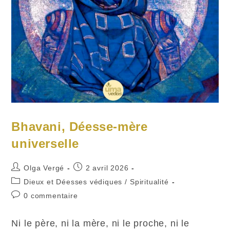
Bhavani, Déesse-mère
universelle
Auteur/autrice
Publication
Olga Vergé
2 avril 2026
de
publiée :
Post
Dieux et Déesses védiques
/
Spiritualité
la
category:
Commentaires
0 commentaire
publication :
de
la
Ni le père, ni la mère, ni le proche, ni le
publication :