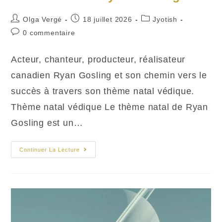
Auteur/autrice
Publication
Post
Olga Vergé
18 juillet 2026
Jyotish
de
publiée :
category:
Commentaires
0 commentaire
la
de
publication :
la
Acteur, chanteur, producteur, réalisateur
publication :
canadien Ryan Gosling et son chemin vers le
succès à travers son thème natal védique.
Thème natal védique Le thème natal de Ryan
Gosling est un…
Thème
Continuer La Lecture
Astral
:
Ryan
Gosling