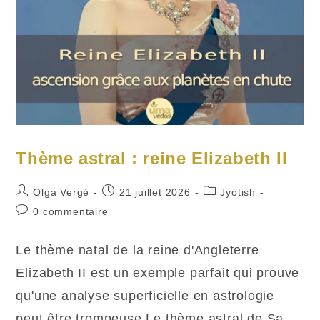
Thème astral : reine Elizabeth II
Auteur/autrice
Publication
Post
Olga Vergé
21 juillet 2026
Jyotish
de
publiée :
category:
Commentaires
0 commentaire
la
de
publication :
la
Le thème natal de la reine d'Angleterre
publication :
Elizabeth II est un exemple parfait qui prouve
qu'une analyse superficielle en astrologie
peut être trompeuse.Le thème astral de Sa