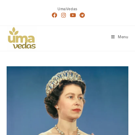
Skip
UmaVedas
to
content
Menu