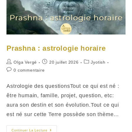
Prashna : astrologie horaire
Auteur/autrice
Publication
Post
Olga Vergé
20 juillet 2026
Jyotish
de
publiée :
category:
Commentaires
0 commentaire
la
de
publication :
la
Astrologie des questionsTout ce qui est né :
publication :
être humain, famille, projet, question, etc:
aura son destin et son évolution.Tout ce qui
est né sur cette Terre possède son thème…
Prashna
Continuer La Lecture