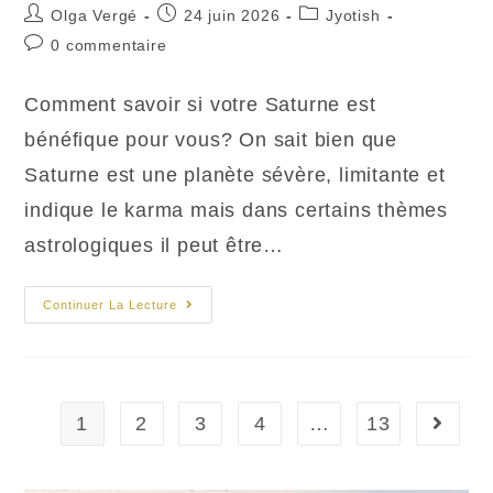
Auteur/autrice
Publication
Post
Olga Vergé
24 juin 2026
Jyotish
de
publiée :
category:
Commentaires
0 commentaire
la
de
publication :
la
Comment savoir si votre Saturne est
publication :
bénéfique pour vous? On sait bien que
Saturne est une planète sévère, limitante et
indique le karma mais dans certains thèmes
astrologiques il peut être…
Influence
Continuer La Lecture
De
Saturne
Dans
Le
Thème
Natal
Védique
1
2
3
4
…
13
Aller à