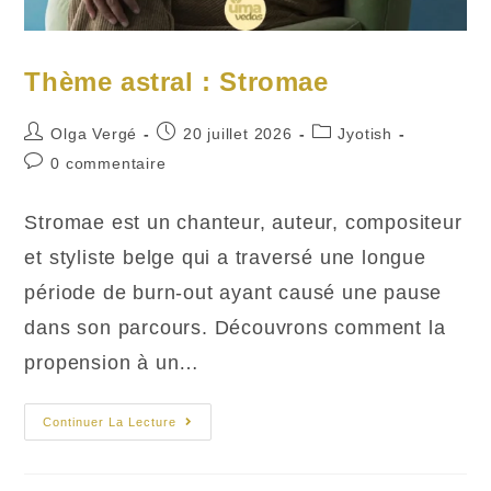
Thème astral : Stromae
Auteur/autrice
Publication
Post
Olga Vergé
20 juillet 2026
Jyotish
de
publiée :
category:
Commentaires
0 commentaire
la
de
publication :
la
Stromae est un chanteur, auteur, compositeur
publication :
et styliste belge qui a traversé une longue
période de burn-out ayant causé une pause
dans son parcours. Découvrons comment la
propension à un…
Thème
Continuer La Lecture
Astral
:
Stromae