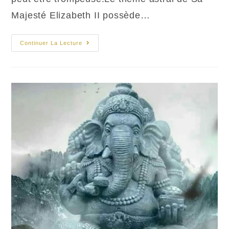
Majesté Elizabeth II possède…
Thème
Continuer La Lecture
Astral
:
Reine
Elizabeth
II