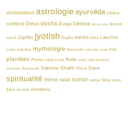
astrologie
ayurvéda
alimentation
chakra
dosha
Dieux
célébrité
Durga
Déesse
féminin
détox
eau
jyotish
karma
Jupiter
Lakshmi
Kapha
Ketu
sacré
mythologie
mantra
Lune
Navaratri
Pitta
nouvelle Lune
planètes
Rahu
Pleine Lune
prana
rituel
réincarnation
Shakti
Saturne
Soleil
Shiva
saisons
Saraswati
spiritualité
transit
thème natal
Vata
upaya
yoga
émotions
âme
éclipse