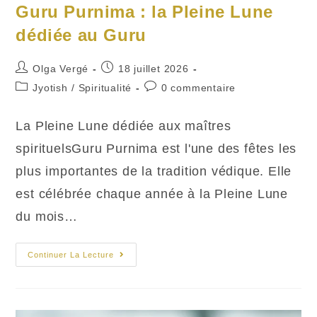
Guru Purnima : la Pleine Lune
dédiée au Guru
Auteur/autrice
Publication
Olga Vergé
18 juillet 2026
de
publiée :
Post
Commentaires
Jyotish
/
Spiritualité
0 commentaire
la
category:
de
publication :
la
La Pleine Lune dédiée aux maîtres
publication :
spirituelsGuru Purnima est l'une des fêtes les
plus importantes de la tradition védique. Elle
est célébrée chaque année à la Pleine Lune
du mois…
Guru
Continuer La Lecture
Purnima
:
La
Pleine
Lune
Dédiée