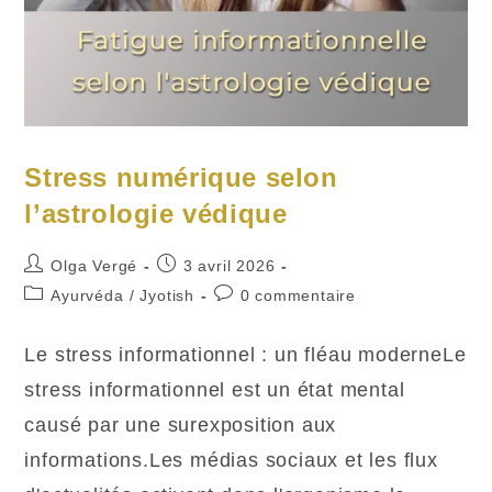
Stress numérique selon
l’astrologie védique
Auteur/autrice
Publication
Olga Vergé
3 avril 2026
de
publiée :
Post
Commentaires
Ayurvéda
/
Jyotish
0 commentaire
la
category:
de
publication :
la
Le stress informationnel : un fléau moderneLe
publication :
stress informationnel est un état mental
causé par une surexposition aux
informations.Les médias sociaux et les flux