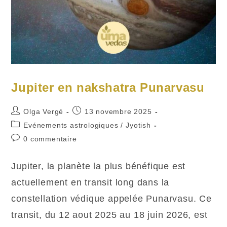
Jupiter en nakshatra Punarvasu
Auteur/autrice
Publication
Olga Vergé
13 novembre 2025
de
publiée :
Post
Evénements astrologiques
/
Jyotish
la
category:
Commentaires
0 commentaire
publication :
de
la
Jupiter, la planète la plus bénéfique est
publication :
actuellement en transit long dans la
constellation védique appelée Punarvasu​. Ce
transit, du 12 aout 2025 au 18 juin 2026, est