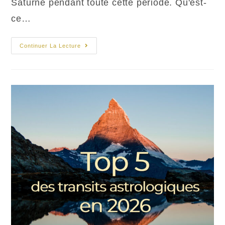
Saturne pendant toute cette période. Qu'est-
ce…
Mars
Continuer La Lecture
En
Poissons
En
Avril
Et
Mai
2026