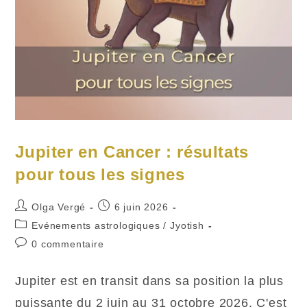
Jupiter en Cancer : résultats
pour tous les signes
Auteur/autrice
Publication
Olga Vergé
6 juin 2026
de
publiée :
Post
Evénements astrologiques
/
Jyotish
la
category:
Commentaires
0 commentaire
publication :
de
la
Jupiter est en transit dans sa position la plus
publication :
puissante du 2 juin au 31 octobre 2026. C'est