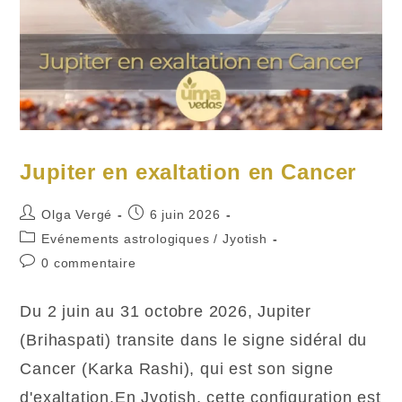
Jupiter en exaltation en Cancer
Auteur/autrice
Publication
Olga Vergé
6 juin 2026
de
publiée :
Post
Evénements astrologiques
/
Jyotish
la
category:
Commentaires
0 commentaire
publication :
de
la
Du 2 juin au 31 octobre 2026, Jupiter
publication :
(Brihaspati) transite dans le signe sidéral du
Cancer (Karka Rashi), qui est son signe
d'exaltation.En Jyotish, cette configuration est