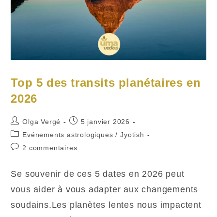
Top 5 des transits planétaires en
2026
Auteur/autrice
Publication
Olga Vergé
5 janvier 2026
de
publiée :
Post
Evénements astrologiques
/
Jyotish
la
category:
Commentaires
2 commentaires
publication :
de
la
Se souvenir de ces 5 dates en 2026 peut
publication :
vous aider à vous adapter aux changements
soudains.Les planètes lentes nous impactent