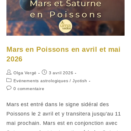
Mars en Poissons en avril et mai
2026
Auteur/autrice
Publication
Olga Vergé
3 avril 2026
de
publiée :
Post
Evénements astrologiques
/
Jyotish
la
category:
Commentaires
0 commentaire
publication :
de
la
Mars est entré dans le signe sidéral des
publication :
Poissons le 2 avril et y transitera jusqu'au 11
mai prochain. Mars est en conjonction avec