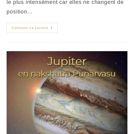
le plus intensément car elles ne changent de
position…
Top
Continuer La Lecture
5
Des
Transits
Planétaires
En
2026