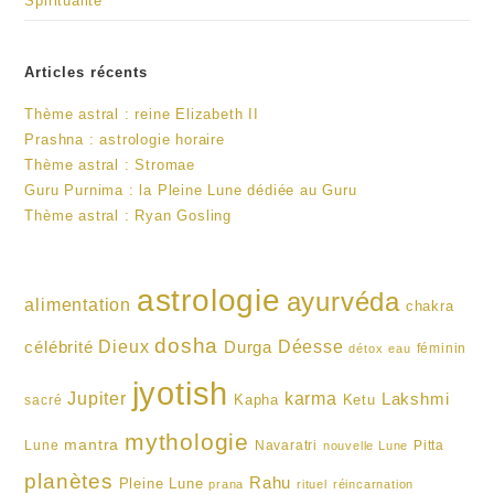
Spiritualité
Articles récents
Thème astral : reine Elizabeth II
Prashna : astrologie horaire
Thème astral : Stromae
Guru Purnima : la Pleine Lune dédiée au Guru
Thème astral : Ryan Gosling
astrologie
ayurvéda
alimentation
chakra
dosha
Dieux
célébrité
Durga
Déesse
féminin
détox
eau
jyotish
karma
Jupiter
Lakshmi
Kapha
Ketu
sacré
mythologie
mantra
Lune
Navaratri
Pitta
nouvelle Lune
planètes
Rahu
Pleine Lune
prana
rituel
réincarnation