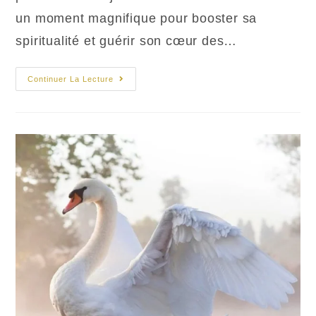
un moment magnifique pour booster sa
spiritualité et guérir son cœur des…
Jupiter
Continuer La Lecture
En
Cancer
:
Résultats
Pour
Tous
Les
Signes