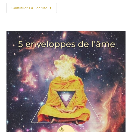
Rudra
Continuer La Lecture
Mudra
:
Signification
Et
Bienfaits