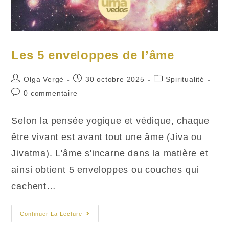
Les 5 enveloppes de l’âme
Auteur/autrice
Publication
Post
Olga Vergé
30 octobre 2025
Spiritualité
de
publiée :
category:
Commentaires
0 commentaire
la
de
publication :
la
Selon la pensée yogique et védique, chaque
publication :
être vivant est avant tout une âme (Jiva ou
Jivatma). L'âme s'incarne dans la matière et
ainsi obtient 5 enveloppes ou couches qui
cachent…
Les
Continuer La Lecture
5
Enveloppes