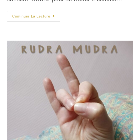
Swara
Continuer La Lecture
Yoga
:
Les
Flux
Praniques