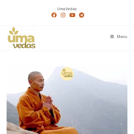
Skip
UmaVedas
to
content
Menu