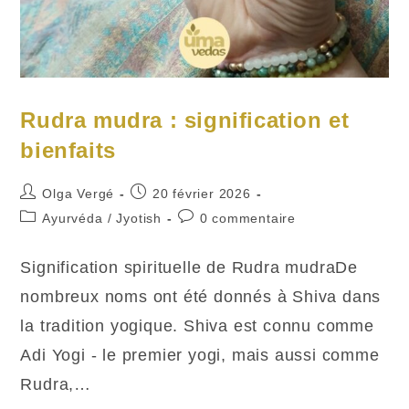
Rudra mudra : signification et
bienfaits
Auteur/autrice
Publication
Olga Vergé
20 février 2026
de
publiée :
Post
Commentaires
Ayurvéda
/
Jyotish
0 commentaire
la
category:
de
publication :
la
Signification spirituelle de Rudra mudraDe
publication :
nombreux noms ont été donnés à Shiva dans
la tradition yogique. Shiva est connu comme
Adi Yogi - le premier yogi, mais aussi comme
Rudra,…