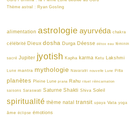
Thème astral : Ryan Gosling
astrologie
ayurvéda
alimentation
chakra
dosha
Dieux
célébrité
Durga
Déesse
féminin
détox
eau
jyotish
karma
Jupiter
Lakshmi
Kapha
Ketu
sacré
mythologie
mantra
Lune
Navaratri
Pitta
nouvelle Lune
planètes
Rahu
Pleine Lune
prana
rituel
réincarnation
Shakti
Saturne
Soleil
Shiva
saisons
Saraswati
spiritualité
transit
thème natal
Vata
upaya
yoga
émotions
âme
éclipse