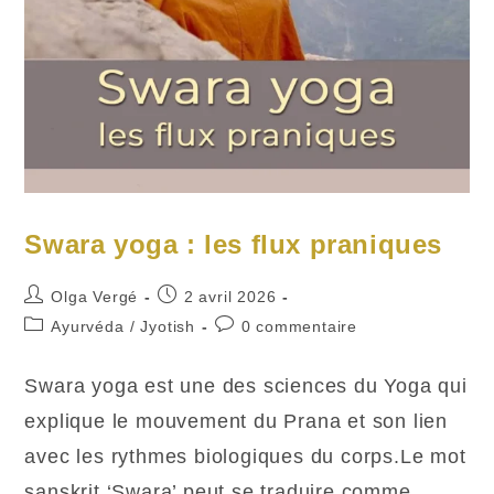
Swara yoga : les flux praniques
Auteur/autrice
Publication
Olga Vergé
2 avril 2026
de
publiée :
Post
Commentaires
Ayurvéda
/
Jyotish
0 commentaire
la
category:
de
publication :
la
Swara yoga est une des sciences du Yoga qui
publication :
explique le mouvement du Prana et son lien
avec les rythmes biologiques du corps.Le mot
sanskrit ‘Swara’ peut se traduire comme…