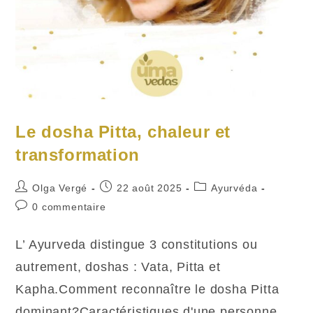
Le dosha Pitta, chaleur et
transformation
Auteur/autrice
Publication
Post
Olga Vergé
22 août 2025
Ayurvéda
de
publiée :
category:
Commentaires
0 commentaire
la
de
publication :
la
L’ Ayurveda distingue 3 constitutions ou
publication :
autrement, doshas : Vata, Pitta et
Kapha.Comment reconnaître le dosha Pitta
dominant?Caractéristiques d'une personne