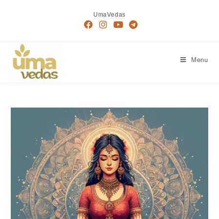
Skip
UmaVedas
to
content
Menu