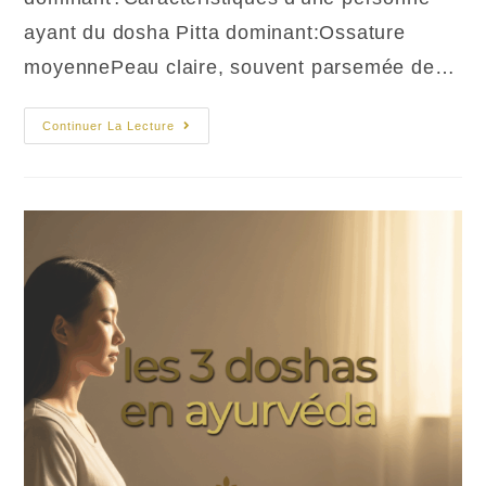
ayant du dosha Pitta dominant:Ossature
moyennePeau claire, souvent parsemée de…
Le
Continuer La Lecture
Dosha
Pitta,
Chaleur
Et
Transformation