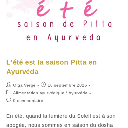
L’été est la saison Pitta en
Ayurvéda
Auteur/autrice
Publication
Olga Vergé
16 septembre 2025
de
publiée :
Post
Alimentation ayurvédique
/
Ayurvéda
la
category:
Commentaires
0 commentaire
publication :
de
la
En été, quand la lumière du Soleil est à son
publication :
apogée, nous sommes en saison du dosha