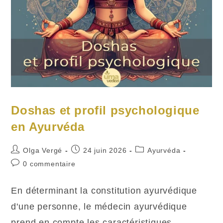
Doshas et profil psychologique
en Ayurvéda
Auteur/autrice
Publication
Post
Olga Vergé
24 juin 2026
Ayurvéda
de
publiée :
category:
Commentaires
0 commentaire
la
de
publication :
la
En déterminant la constitution ayurvédique
publication :
d'une personne, le médecin ayurvédique
prend en compte les caractéristiques