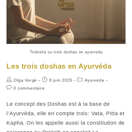
Tridosha ou trois doshas en ayurveda
Les trois doshas en Ayurvéda
Auteur/autrice
Publication
Post
Olga Vergé
8 juin 2025
Ayurvéda
de
publiée :
category:
Commentaires
0 commentaire
la
de
publication :
la
Le concept des Doshas est à la base de
publication :
l’Ayurvéda, elle en compte trois: Vata, Pitta et
Kapha. On les appelle aussi la constitution de