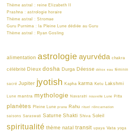
Thème astral : reine Elizabeth II
Prashna : astrologie horaire
Thème astral : Stromae
Guru Purnima : la Pleine Lune dédiée au Guru
Thème astral : Ryan Gosling
astrologie
ayurvéda
alimentation
chakra
dosha
Dieux
célébrité
Durga
Déesse
féminin
détox
eau
jyotish
karma
Jupiter
Lakshmi
Kapha
Ketu
sacré
mythologie
mantra
Lune
Navaratri
Pitta
nouvelle Lune
planètes
Rahu
Pleine Lune
prana
rituel
réincarnation
Shakti
Saturne
Soleil
Shiva
saisons
Saraswati
spiritualité
transit
thème natal
Vata
upaya
yoga