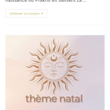
naissance ou Prakriti en sanskrit.Le…
Les
Continuer La Lecture
Trois
Doshas
En
Ayurvéda