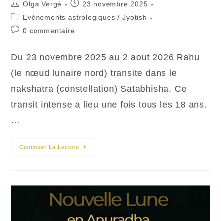
Auteur/autrice
Publication
Olga Vergé
23 novembre 2025
de
publiée :
Post
Evénements astrologiques
/
Jyotish
la
category:
Commentaires
0 commentaire
publication :
de
la
Du 23 novembre 2025 au 2 aout 2026 Rahu
publication :
(le nœud lunaire nord) transite dans le
nakshatra (constellation) Satabhisha. Ce
transit intense a lieu une fois tous les 18 ans.
…
Rahu
Continuer La Lecture
En
Nakshatra
Satabhisha