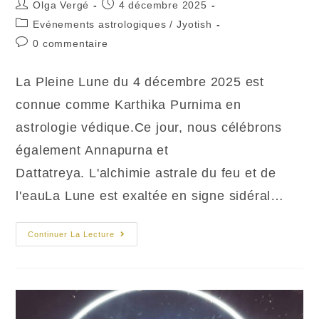
Auteur/autrice
Publication
Olga Vergé
4 décembre 2025
de
publiée :
Post
Evénements astrologiques
/
Jyotish
la
category:
Commentaires
0 commentaire
publication :
de
la
La Pleine Lune du 4 décembre ​2025 est
publication :
connue comme Karthika Purnima en
astrologie védique.Ce jour, nous célébrons ​
également Annapurna et
Dattatreya. L'alchimie astrale du feu et de
l'eauLa Lune est exaltée en signe sidéral…
Pleine
Continuer La Lecture
Lune
En
Taureau
:
Karthika
Purnima