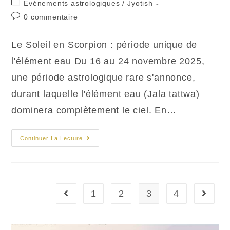
Post
Evénements astrologiques
/
Jyotish
la
category:
Commentaires
0 commentaire
publication :
de
la
Le Soleil en Scorpion : période unique de
publication :
l'élément eau​ Du 16 au 24 novembre 2025,
une période astrologique rare s'annonce,
durant laquelle l'élément eau (Jala tattwa)
dominera complètement le ciel. En…
Soleil
Continuer La Lecture
En
Scorpion
Et
Jala,
L’énergie
Eau
1
2
3
4
Go to the previous page
Aller à