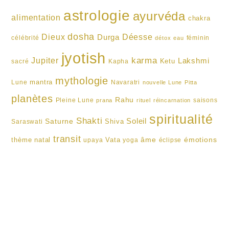
astrologie
ayurvéda
alimentation
chakra
dosha
Dieux
Durga
Déesse
célébrité
féminin
détox
eau
jyotish
karma
Jupiter
Lakshmi
Ketu
sacré
Kapha
mythologie
mantra
Lune
Navaratri
nouvelle Lune
Pitta
planètes
Rahu
Pleine Lune
saisons
prana
rituel
réincarnation
spiritualité
Shakti
Soleil
Saturne
Shiva
Saraswati
transit
âme
émotions
thème natal
Vata
upaya
yoga
éclipse