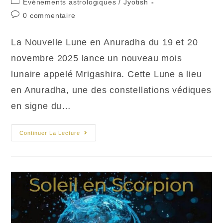
Post
Evénements astrologiques
/
Jyotish
la
category:
Commentaires
0 commentaire
publication :
de
la
La Nouvelle Lune en Anuradha du 19 et 20
publication :
novembre 2025 lance un nouveau mois
lunaire appelé Mrigashira. Cette Lune a lieu
en Anuradha, une des constellations védiques
en signe du…
Nouvelle
Continuer La Lecture
Lune
En Anuradha