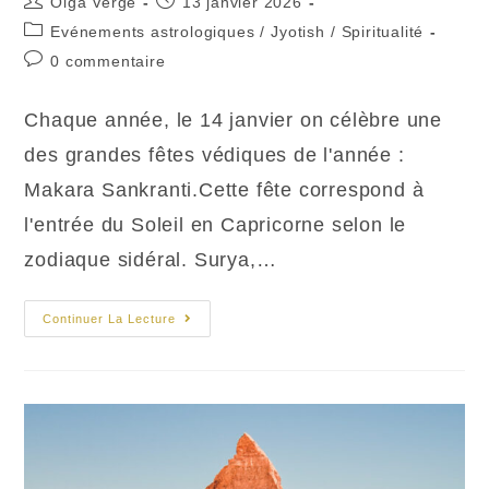
Auteur/autrice
Publication
Olga Vergé
13 janvier 2026
de
publiée :
Post
Evénements astrologiques
/
Jyotish
/
Spiritualité
la
category:
Commentaires
0 commentaire
publication :
de
la
Chaque année, le 14 janvier on célèbre une
publication :
des grandes fêtes védiques de l'année :
Makara Sankranti.Cette fête correspond à
l'entrée du Soleil en Capricorne selon le
zodiaque sidéral. Surya,…
Fête
Continuer La Lecture
De
Makara
Sankranti
Et
Uttarayana