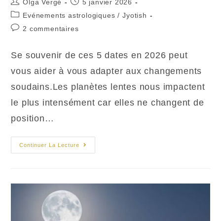
Auteur/autrice
Publication
Olga Vergé
5 janvier 2026
de
publiée :
Post
Evénements astrologiques
/
Jyotish
la
category:
Commentaires
2 commentaires
publication :
de
la
Se souvenir de ces 5 dates en 2026 peut
publication :
vous aider à vous adapter aux changements
soudains.Les planètes lentes nous impactent
le plus intensément car elles ne changent de
position…
Top
Continuer La Lecture
5
Des
Transits
Planétaires
En
2026