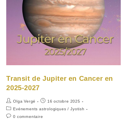
Transit de Jupiter en Cancer en
2025-2027
Auteur/autrice
Publication
Olga Vergé
16 octobre 2025
de
publiée :
Post
Evénements astrologiques
/
Jyotish
la
category:
Commentaires
0 commentaire
publication :
de