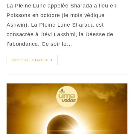
la
La Pleine Lune appelée Sharada a lieu en
publication :
Poissons en octobre (le mois védique
Ashwin). La Pleine Lune Sharada est
consacrée à Dévi Lakshmi, la Déesse de
l'abondance. Ce soir le…
Pleine
Continuer La Lecture
Lune
En
Poissons
:
Sharada
Purnima