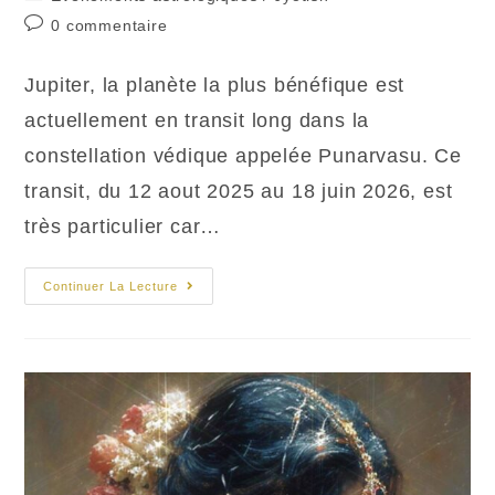
la
category:
Commentaires
0 commentaire
publication :
de
la
Jupiter, la planète la plus bénéfique est
publication :
actuellement en transit long dans la
constellation védique appelée Punarvasu​. Ce
transit, du 12 aout 2025 au 18 juin 2026, est
très particulier car…
Jupiter
Continuer La Lecture
En
Nakshatra
Punarvasu