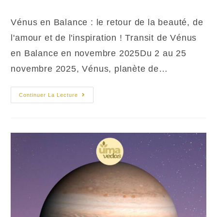
de
la
​Vénus en Balance : le retour de la beauté, de
publication :
l'amour et de l'inspiration ! Transit de Vénus
en Balance en novembre 2025Du 2 au 25
novembre 2025, Vénus, planète de…
Vénus
Continuer La Lecture
En
Balance