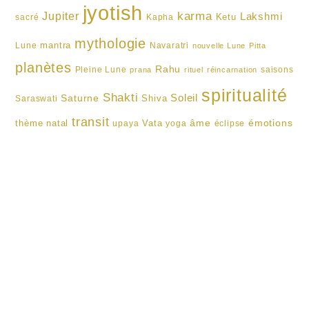
jyotish
karma
Jupiter
Lakshmi
Ketu
sacré
Kapha
mythologie
mantra
Lune
Navaratri
nouvelle Lune
Pitta
planètes
Rahu
Pleine Lune
saisons
prana
rituel
réincarnation
spiritualité
Shakti
Soleil
Saturne
Shiva
Saraswati
transit
âme
émotions
thème natal
Vata
upaya
yoga
éclipse