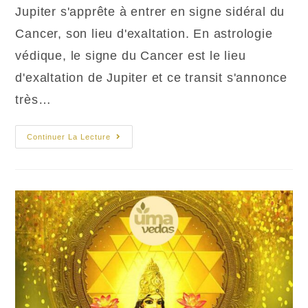
la
Jupiter s'apprête à entrer en signe sidéral du
publication :
Cancer, son lieu d'exaltation. En astrologie
védique, le signe du Cancer est le lieu
d'exaltation de Jupiter et ce transit s'annonce
très…
Transit
Continuer La Lecture
De
Jupiter
En
Cancer
En
2025-
2027