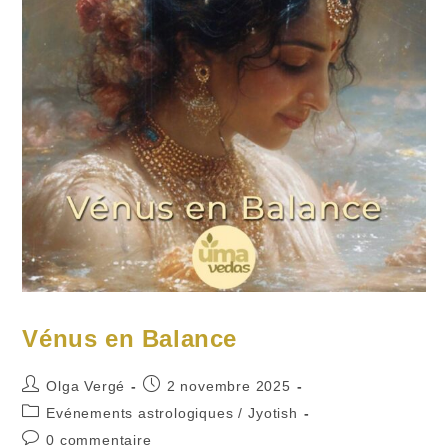
Vénus en Balance
Auteur/autrice
Publication
Olga Vergé
2 novembre 2025
de
publiée :
Post
Evénements astrologiques
/
Jyotish
la
category:
Commentaires
0 commentaire
publication :