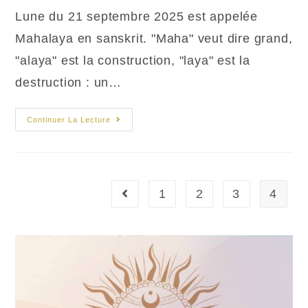
Lune du 21 septembre 2025 est appelée
Mahalaya en sanskrit. "Maha" veut dire grand,
"alaya" est la construction, "laya" est la
destruction : un…
Eclipse
Continuer La Lecture
Solaire
En
Vierge
En
Uttara
Phalguni
Le
1
2
3
4
Go to the previous page
21
Septembre
2025