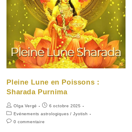
Pleine Lune en Poissons :
Sharada Purnima
Auteur/autrice
Publication
Olga Vergé
6 octobre 2025
de
publiée :
Post
Evénements astrologiques
/
Jyotish
la
category:
Commentaires
0 commentaire
publication :
de