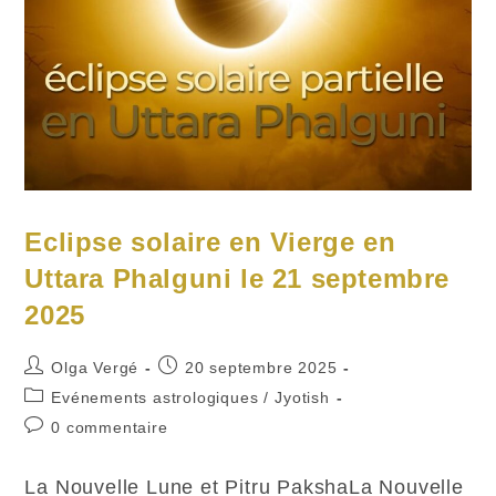
Eclipse solaire en Vierge en
Uttara Phalguni le 21 septembre
2025
Auteur/autrice
Publication
Olga Vergé
20 septembre 2025
de
publiée :
Post
Evénements astrologiques
/
Jyotish
la
category:
Commentaires
0 commentaire
publication :
de
la
La Nouvelle Lune et Pitru Paksha​La Nouvelle
publication :