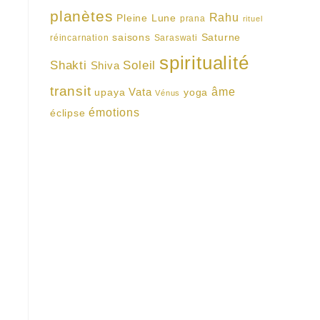
planètes
Rahu
Pleine Lune
prana
rituel
saisons
Saturne
réincarnation
Saraswati
spiritualité
Shakti
Soleil
Shiva
transit
Vata
âme
upaya
yoga
Vénus
émotions
éclipse