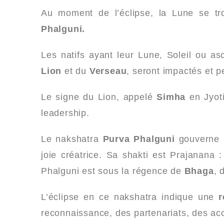
Au moment de l’éclipse, la Lune se t
Phalguni.
Les natifs ayant leur Lune, Soleil ou a
Lion
et du
Verseau
, seront impactés et p
Le signe du Lion, appelé
Simha
en Jyoti
leadership.
Le nakshatra
Purva Phalguni
gouverne l
joie créatrice. Sa shakti est Prajanana :
Phalguni est sous la régence de
Bhaga
, 
L’éclipse en ce nakshatra indique une
r
reconnaissance, des partenariats, des acc