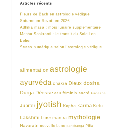
Articles récents
Fleurs de Bach en astrologie védique
Saturne en Revati en 2026
Adhika masa : mois lunaire supplémentaire
Mesha Sankranti : le transit du Soleil en
Bélier
Stress numérique selon l’astrologie védique
astrologie
alimentation
ayurvéda
dosha
Dieux
chakra
Durga
Déesse
féminin sacré
eau
Ganesha
jyotish
karma
Jupiter
Ketu
Kapha
mythologie
Lakshmi
mantra
Lune
Navaratri
nouvelle Lune
Pitta
panchanga