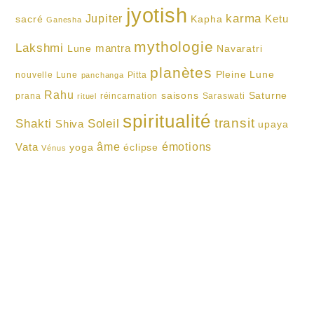
jyotish
karma
Jupiter
Ketu
sacré
Kapha
Ganesha
mythologie
Lakshmi
mantra
Lune
Navaratri
planètes
Pleine Lune
nouvelle Lune
Pitta
panchanga
Rahu
saisons
Saturne
prana
réincarnation
Saraswati
rituel
spiritualité
transit
Shakti
Soleil
Shiva
upaya
Vata
âme
émotions
yoga
éclipse
Vénus