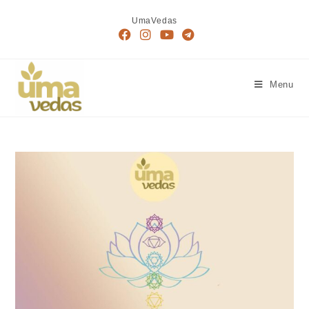
UmaVedas
Menu