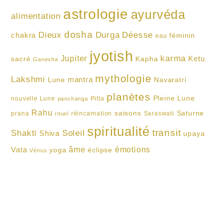
astrologie
ayurvéda
alimentation
dosha
Dieux
Durga
Déesse
chakra
féminin
eau
jyotish
karma
Jupiter
Ketu
sacré
Kapha
Ganesha
mythologie
Lakshmi
mantra
Lune
Navaratri
planètes
Pleine Lune
nouvelle Lune
Pitta
panchanga
Rahu
saisons
Saturne
prana
réincarnation
Saraswati
rituel
spiritualité
transit
Shakti
Soleil
Shiva
upaya
Vata
âme
émotions
yoga
éclipse
Vénus