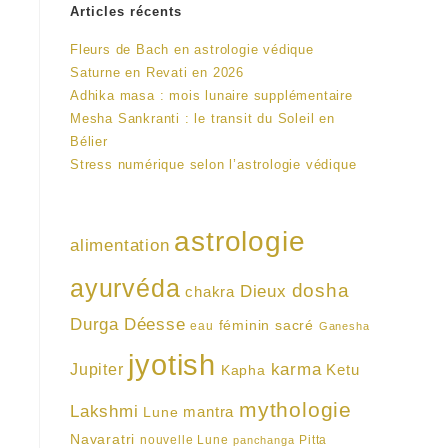
Articles récents
Fleurs de Bach en astrologie védique
Saturne en Revati en 2026
Adhika masa : mois lunaire supplémentaire
Mesha Sankranti : le transit du Soleil en
Bélier
Stress numérique selon l’astrologie védique
astrologie
alimentation
ayurvéda
dosha
Dieux
chakra
Durga
Déesse
féminin sacré
eau
Ganesha
jyotish
karma
Jupiter
Ketu
Kapha
mythologie
Lakshmi
mantra
Lune
Navaratri
nouvelle Lune
Pitta
panchanga