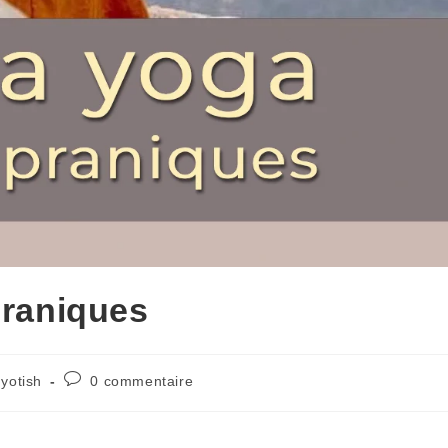
praniques
Jyotish
0 commentaire