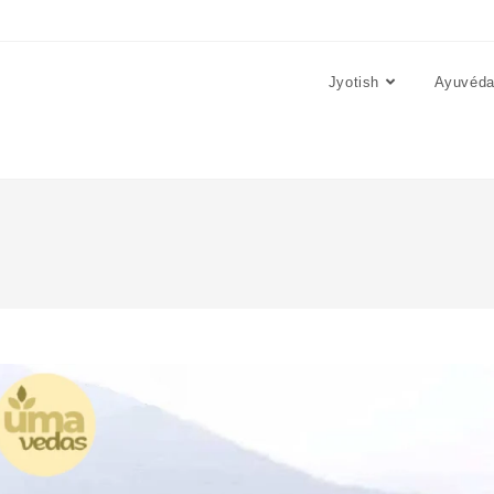
Jyotish
Ayuvéd