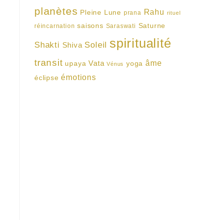
planètes
Rahu
Pleine Lune
prana
rituel
saisons
Saturne
réincarnation
Saraswati
spiritualité
Shakti
Soleil
Shiva
transit
Vata
âme
upaya
yoga
Vénus
émotions
éclipse