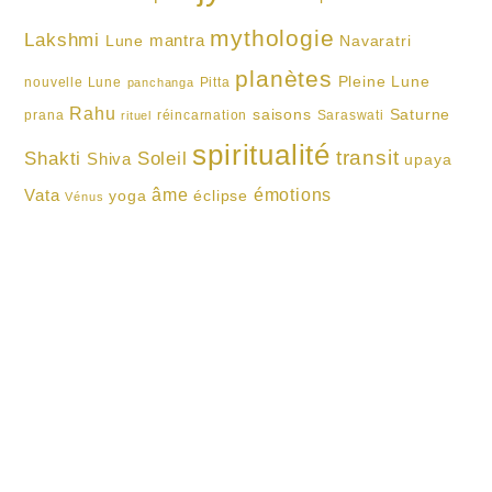
mythologie
Lakshmi
mantra
Lune
Navaratri
planètes
Pleine Lune
nouvelle Lune
Pitta
panchanga
Rahu
saisons
Saturne
prana
réincarnation
Saraswati
rituel
spiritualité
transit
Shakti
Soleil
Shiva
upaya
Vata
âme
émotions
yoga
éclipse
Vénus