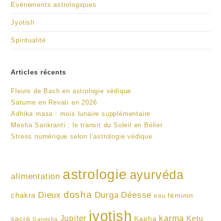
Evénements astrologiques
Jyotish
Spiritualité
Articles récents
Fleurs de Bach en astrologie védique
Saturne en Revati en 2026
Adhika masa : mois lunaire supplémentaire
Mesha Sankranti : le transit du Soleil en Bélier
Stress numérique selon l’astrologie védique
astrologie
ayurvéda
alimentation
dosha
Dieux
Durga
Déesse
chakra
féminin
eau
jyotish
karma
Jupiter
Ketu
sacré
Kapha
Ganesha