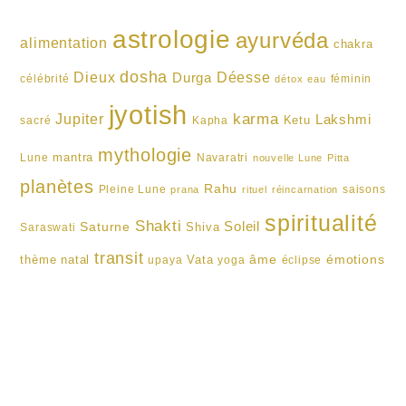
astrologie
ayurvéda
alimentation
chakra
dosha
Dieux
Durga
Déesse
célébrité
féminin
détox
eau
jyotish
karma
Jupiter
Lakshmi
Ketu
sacré
Kapha
mythologie
mantra
Lune
Navaratri
nouvelle Lune
Pitta
planètes
Rahu
Pleine Lune
saisons
prana
rituel
réincarnation
spiritualité
Shakti
Soleil
Saturne
Shiva
Saraswati
transit
âme
émotions
thème natal
Vata
upaya
yoga
éclipse