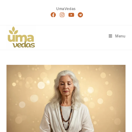
UmaVedas
Menu