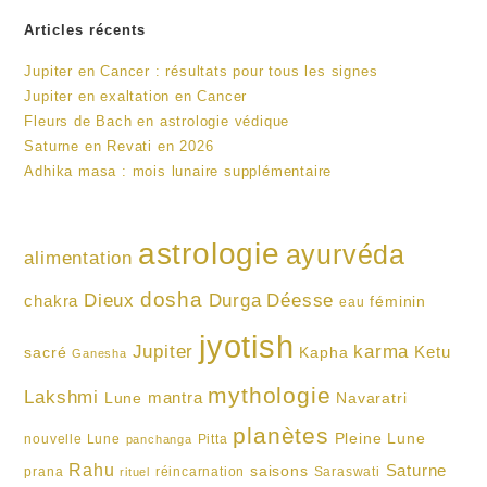
Articles récents
Jupiter en Cancer : résultats pour tous les signes
Jupiter en exaltation en Cancer
Fleurs de Bach en astrologie védique
Saturne en Revati en 2026
Adhika masa : mois lunaire supplémentaire
astrologie
ayurvéda
alimentation
dosha
Dieux
Durga
Déesse
chakra
féminin
eau
jyotish
Jupiter
karma
Ketu
sacré
Kapha
Ganesha
mythologie
Lakshmi
mantra
Lune
Navaratri
planètes
Pleine Lune
nouvelle Lune
Pitta
panchanga
Rahu
Saturne
saisons
prana
réincarnation
Saraswati
rituel