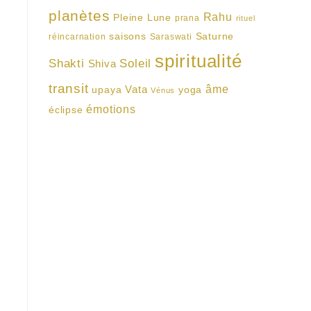
planètes
Rahu
Pleine Lune
prana
rituel
saisons
Saturne
réincarnation
Saraswati
spiritualité
Shakti
Soleil
Shiva
transit
Vata
âme
upaya
yoga
Vénus
émotions
éclipse