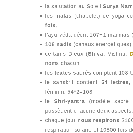
la salutation au Soleil
Surya
Nam
les
malas
(chapelet) de yoga co
fois
,
l’ayurvéda décrit 107+1
marmas
(
108
nadis
(canaux énergétiques) 
certains Dieux (
Shiva
, Vishnu,
noms chacun
les
textes sacrés
comptent 108 U
le sanskrit contient
54 lettres
,
féminin, 54*2=108
le
Shri-yantra
(modèle sacré d
possèdent chacune deux aspects,
chaque jour
nous respirons
21600
respiration solaire et 10800 fois d