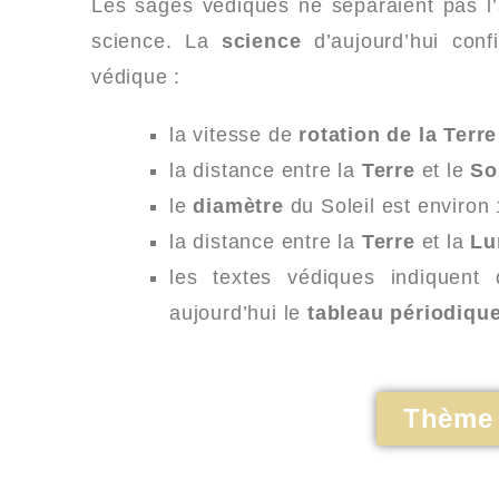
Les sages védiques ne séparaient pas l’a
science. La
science
d’aujourd’hui conf
védique :
la vitesse de
rotation de la Terre
la distance entre la
Terre
et le
So
le
diamètre
du Soleil est environ
la distance entre la
Terre
et la
Lu
les textes védiques indiquen
aujourd’hui le
tableau périodiqu
Thème 