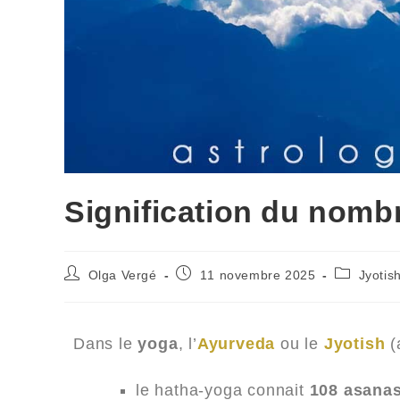
Signification du nomb
Olga Vergé
11 novembre 2025
Jyotis
Dans le
yoga
, l’
Ayurveda
ou le
Jyotish
(
le hatha-yoga connait
108 asana