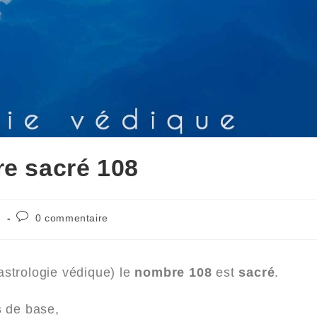
re sacré 108
h
0 commentaire
astrologie védique) le
nombre 108
est
sacré
.
s
de base,