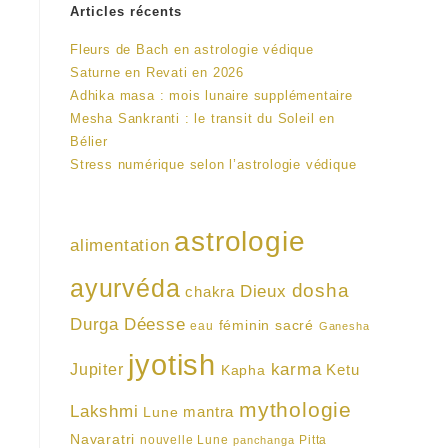
Articles récents
Fleurs de Bach en astrologie védique
Saturne en Revati en 2026
Adhika masa : mois lunaire supplémentaire
Mesha Sankranti : le transit du Soleil en
Bélier
Stress numérique selon l’astrologie védique
astrologie
alimentation
ayurvéda
dosha
Dieux
chakra
Durga
Déesse
féminin sacré
eau
Ganesha
jyotish
karma
Jupiter
Ketu
Kapha
mythologie
Lakshmi
mantra
Lune
Navaratri
nouvelle Lune
Pitta
panchanga