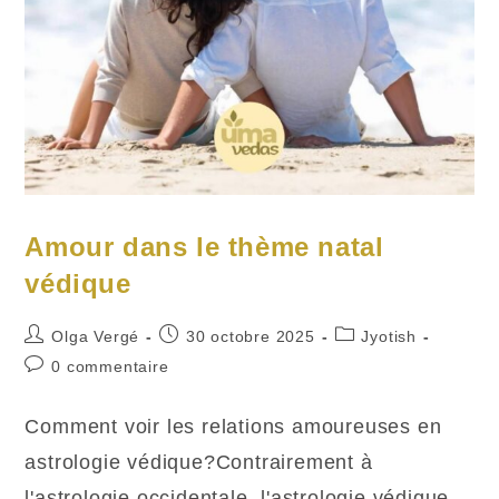
Amour dans le thème natal
védique
Auteur/autrice
Publication
Post
Olga Vergé
30 octobre 2025
Jyotish
de
publiée :
category:
Commentaires
0 commentaire
la
de
publication :
la
Comment voir les relations amoureuses en
publication :
astrologie védique?Contrairement à
l'astrologie occidentale, l'astrologie védique