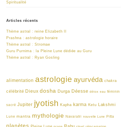
Spiritualité
Articles récents
Thème astral : reine Elizabeth II
Prashna : astrologie horaire
Thème astral : Stromae
Guru Purnima : la Pleine Lune dédiée au Guru
Thème astral : Ryan Gosling
astrologie
ayurvéda
alimentation
chakra
dosha
Dieux
célébrité
Durga
Déesse
féminin
détox
eau
jyotish
karma
Jupiter
Lakshmi
Kapha
Ketu
sacré
mythologie
mantra
Lune
Navaratri
Pitta
nouvelle Lune
planètes
Rahu
Pleine Lune
prana
rituel
réincarnation