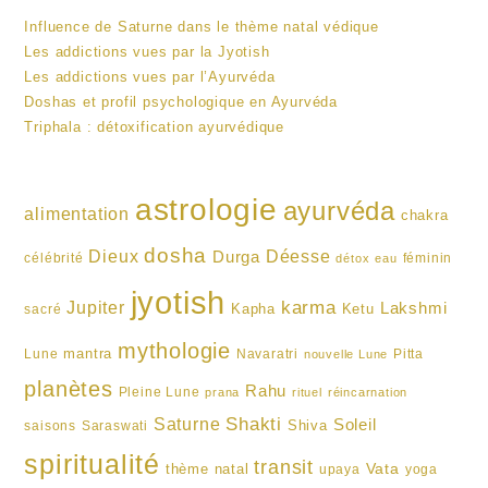
Influence de Saturne dans le thème natal védique
Les addictions vues par la Jyotish
Les addictions vues par l’Ayurvéda
Doshas et profil psychologique en Ayurvéda
Triphala : détoxification ayurvédique
astrologie
ayurvéda
alimentation
chakra
dosha
Dieux
Durga
Déesse
célébrité
féminin
détox
eau
jyotish
karma
Jupiter
Lakshmi
Kapha
Ketu
sacré
mythologie
mantra
Lune
Navaratri
Pitta
nouvelle Lune
planètes
Rahu
Pleine Lune
prana
rituel
réincarnation
Shakti
Saturne
Soleil
Shiva
saisons
Saraswati
spiritualité
transit
Vata
thème natal
upaya
yoga